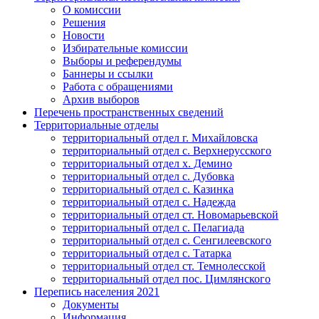
О комиссии
Решения
Новости
Избирательные комиссии
Выборы и референдумы
Баннеры и ссылки
Работа с обращениями
Архив выборов
Перечень пространственных сведений
Территориальные отделы
территориальный отдел г. Михайловска
территориальный отдел с. Верхнерусского
территориальный отдел х. Демино
территориальный отдел с. Дубовка
территориальный отдел с. Казинка
территориальный отдел с. Надежда
территориальный отдел ст. Новомарьевской
территориальный отдел с. Пелагиада
территориальный отдел с. Сенгилеевского
территориальный отдел с. Татарка
территориальный отдел ст. Темнолесской
территориальный отдел пос. Цимлянского
Перепись населения 2021
Документы
Информация