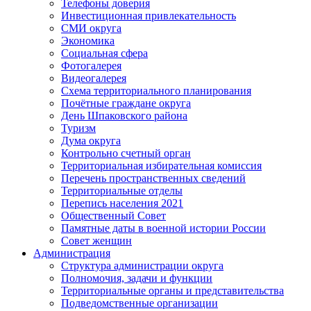
Телефоны доверия
Инвестиционная привлекательность
СМИ округа
Экономика
Социальная сфера
Фотогалерея
Видеогалерея
Схема территориального планирования
Почётные граждане округа
День Шпаковского района
Туризм
Дума округа
Контрольно счетный орган
Территориальная избирательная комиссия
Перечень пространственных сведений
Территориальные отделы
Перепись населения 2021
Общественный Совет
Памятные даты в военной истории России
Совет женщин
Администрация
Структура администрации округа
Полномочия, задачи и функции
Территориальные органы и представительства
Подведомственные организации