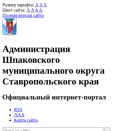
Размер шрифта:
A
A
A
Цвет сайта:
A
A
A
A
Полная версия сайта
Администрация
Шпаковского
муниципального округа
Ставропольского края
Официальный интернет-портал
RSS
AAA
Карта сайта