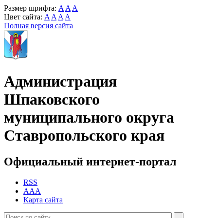
Размер шрифта:
A
A
A
Цвет сайта:
A
A
A
A
Полная версия сайта
Администрация
Шпаковского
муниципального округа
Ставропольского края
Официальный интернет-портал
RSS
AAA
Карта сайта