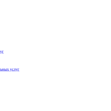
уг
ьных услуг