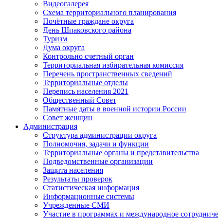
Видеогалерея
Схема территориального планирования
Почётные граждане округа
День Шпаковского района
Туризм
Дума округа
Контрольно счетный орган
Территориальная избирательная комиссия
Перечень пространственных сведений
Территориальные отделы
Перепись населения 2021
Общественный Совет
Памятные даты в военной истории России
Совет женщин
Администрация
Структура администрации округа
Полномочия, задачи и функции
Территориальные органы и представительства
Подведомственные организации
Защита населения
Результаты проверок
Статистическая информация
Информационные системы
Учрежденные СМИ
Участие в программах и международное сотруднич