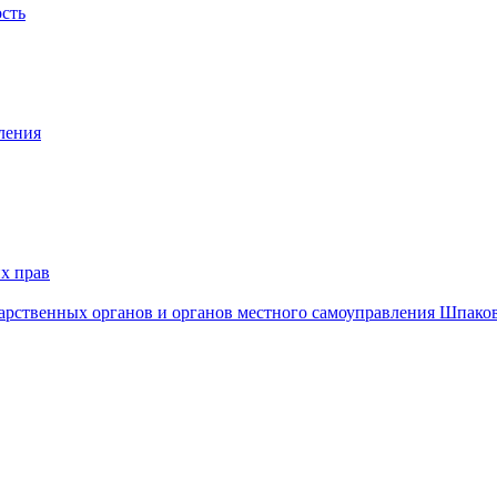
ость
ления
х прав
дарственных органов и органов местного самоуправления Шпако