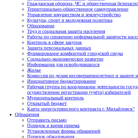
Гражданская оборона, ЧС и общественная безопасн
Территориально-общественное самоуправление
Управление имуществом и землеустройство
Культура, спорт и молодежная политика
Образование
Труд и социальная защита населения
Работы по снижению неформальной занятости насе
Контроль в сфере закупок
Защита персональных данных
Формирование комфортной городской среды
Социально-экономическое развитие
Информация для освободившихся
Жилье
Комиссия по делам несовершеннолетних и защите и
Инициативное бюджетирование
Рабочая группа по координации деятельности госу
осуществлении регистрации (учёта) избирателей
Муниципальный контроль
Открытый бюджет
Карта энергосервисного контракта г. Михайловск"
Обращения
Отправить письмо
Порядок и время приема
Установленные формы обращений
Порядок обжалования