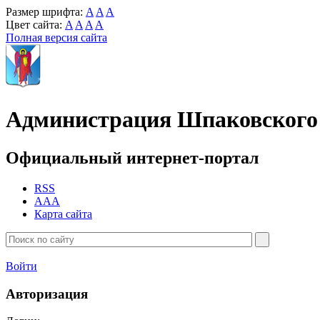
Размер шрифта:
A
A
A
Цвет сайта:
A
A
A
A
Полная версия сайта
Администрация Шпаковского 
Официальный интернет-портал
RSS
AAA
Карта сайта
Войти
Авторизация