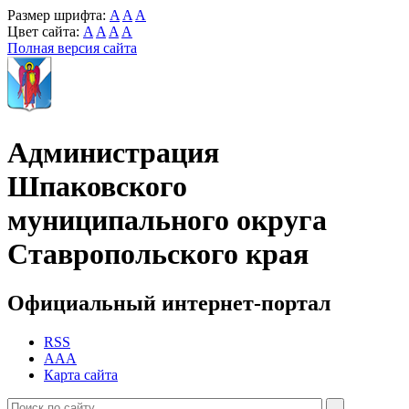
Размер шрифта:
A
A
A
Цвет сайта:
A
A
A
A
Полная версия сайта
Администрация
Шпаковского
муниципального округа
Ставропольского края
Официальный интернет-портал
RSS
AAA
Карта сайта