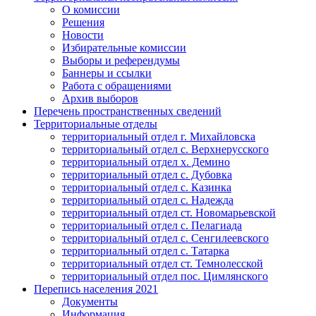
О комиссии
Решения
Новости
Избирательные комиссии
Выборы и референдумы
Баннеры и ссылки
Работа с обращениями
Архив выборов
Перечень пространственных сведений
Территориальные отделы
территориальный отдел г. Михайловска
территориальный отдел с. Верхнерусского
территориальный отдел х. Демино
территориальный отдел с. Дубовка
территориальный отдел с. Казинка
территориальный отдел с. Надежда
территориальный отдел ст. Новомарьевской
территориальный отдел с. Пелагиада
территориальный отдел с. Сенгилеевского
территориальный отдел с. Татарка
территориальный отдел ст. Темнолесской
территориальный отдел пос. Цимлянского
Перепись населения 2021
Документы
Информация