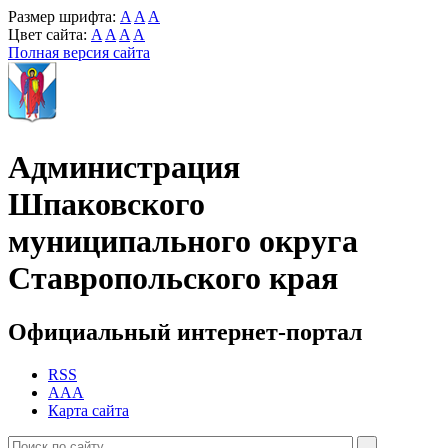
Размер шрифта:
A
A
A
Цвет сайта:
A
A
A
A
Полная версия сайта
Администрация
Шпаковского
муниципального округа
Ставропольского края
Официальный интернет-портал
RSS
AAA
Карта сайта