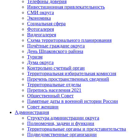
Телефоны доверия
Инвестиционная привлекательность
СМИ округа
Экономика
Социальная сфера
Фотогалерея
Видеогалерея
Схема территориального планирования
Почётные граждане округа
День Шпаковского района
Туризм
Дума округа
Контрольно счетный орган
Территориальная избирательная комиссия
Перечень пространственных сведений
Территориальные отделы
Перепись населения 2021
Общественный Совет
Памятные даты в военной истории России
Совет женщин
Администрация
Структура администрации округа
Полномочия, задачи и функции
Территориальные органы и представительства
Подведомственные организации