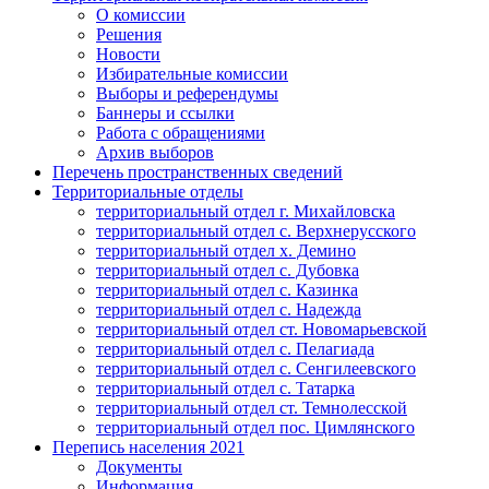
О комиссии
Решения
Новости
Избирательные комиссии
Выборы и референдумы
Баннеры и ссылки
Работа с обращениями
Архив выборов
Перечень пространственных сведений
Территориальные отделы
территориальный отдел г. Михайловска
территориальный отдел с. Верхнерусского
территориальный отдел х. Демино
территориальный отдел с. Дубовка
территориальный отдел с. Казинка
территориальный отдел с. Надежда
территориальный отдел ст. Новомарьевской
территориальный отдел с. Пелагиада
территориальный отдел с. Сенгилеевского
территориальный отдел с. Татарка
территориальный отдел ст. Темнолесской
территориальный отдел пос. Цимлянского
Перепись населения 2021
Документы
Информация