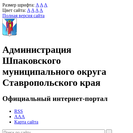
Размер шрифта:
A
A
A
Цвет сайта:
A
A
A
A
Полная версия сайта
Администрация
Шпаковского
муниципального округа
Ставропольского края
Официальный интернет-портал
RSS
AAA
Карта сайта