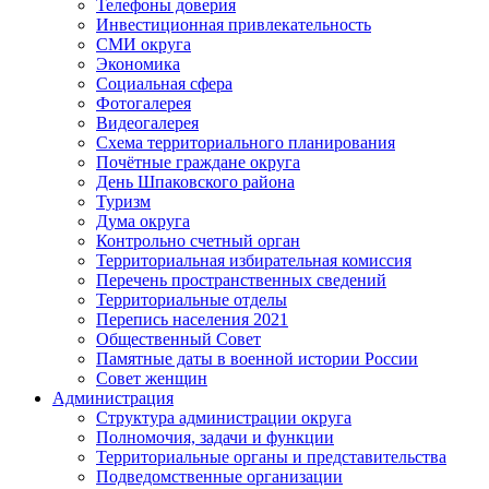
Телефоны доверия
Инвестиционная привлекательность
СМИ округа
Экономика
Социальная сфера
Фотогалерея
Видеогалерея
Схема территориального планирования
Почётные граждане округа
День Шпаковского района
Туризм
Дума округа
Контрольно счетный орган
Территориальная избирательная комиссия
Перечень пространственных сведений
Территориальные отделы
Перепись населения 2021
Общественный Совет
Памятные даты в военной истории России
Совет женщин
Администрация
Структура администрации округа
Полномочия, задачи и функции
Территориальные органы и представительства
Подведомственные организации