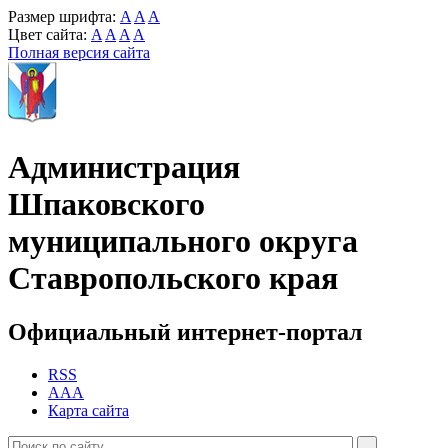
Размер шрифта:
A
A
A
Цвет сайта:
A
A
A
A
Полная версия сайта
Администрация
Шпаковского
муниципального округа
Ставропольского края
Официальный интернет-портал
RSS
AAA
Карта сайта