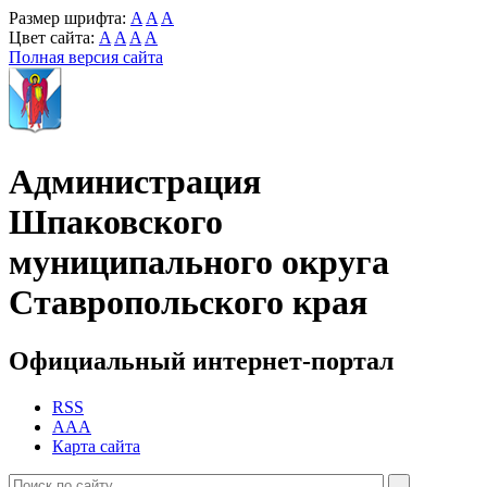
Размер шрифта:
A
A
A
Цвет сайта:
A
A
A
A
Полная версия сайта
Администрация
Шпаковского
муниципального округа
Ставропольского края
Официальный интернет-портал
RSS
AAA
Карта сайта