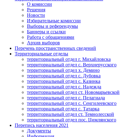
О комиссии
Решения
Новости
Избирательные комиссии
Выборы и референдумы
Баннеры и ссылки
Работа с обращениями
Архив выборов
Перечень пространственных сведений
Территориальные отделы
территориальный отдел г. Михайловска
территориальный отдел с. Верхнерусского
территориальный отдел х. Демино
территориальный отдел с. Дубовка
территориальный отдел с. Казинка
территориальный отдел с. Надежда
территориальный отдел ст. Новомарьевской
территориальный отдел с. Пелагиада
территориальный отдел с. Сенгилеевского
территориальный отдел с. Татарка
территориальный отдел ст. Темнолесской
территориальный отдел пос. Цимлянского
Перепись населения 2021
Документы
Информация