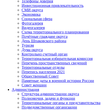
Телефоны доверия
Инвестиционная привлекательность
СМИ округа
Экономика
Социальная сфера
Фотогалерея
Видеогалерея
Схема территориального планирования
Почётные граждане округа
День Шпаковского района
Туризм
Дума округа
Контрольно счетный орган
Территориальная избирательная комиссия
Перечень пространственных сведений
Территориальные отделы
Перепись населения 2021
Общественный Совет
Памятные даты в военной истории России
Совет женщин
Администрация
Структура администрации округа
Полномочия, задачи и функции
Территориальные органы и представительства
Подведомственные организации