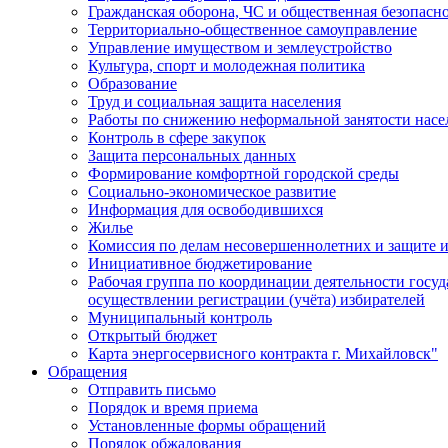
Гражданская оборона, ЧС и общественная безопасн
Территориально-общественное самоуправление
Управление имуществом и землеустройство
Культура, спорт и молодежная политика
Образование
Труд и социальная защита населения
Работы по снижению неформальной занятости насе
Контроль в сфере закупок
Защита персональных данных
Формирование комфортной городской среды
Социально-экономическое развитие
Информация для освободившихся
Жилье
Комиссия по делам несовершеннолетних и защите и
Инициативное бюджетирование
Рабочая группа по координации деятельности госу
осуществлении регистрации (учёта) избирателей
Муниципальный контроль
Открытый бюджет
Карта энергосервисного контракта г. Михайловск"
Обращения
Отправить письмо
Порядок и время приема
Установленные формы обращений
Порядок обжалования