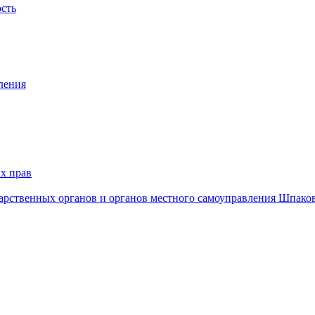
ость
ления
х прав
дарственных органов и органов местного самоуправления Шпако