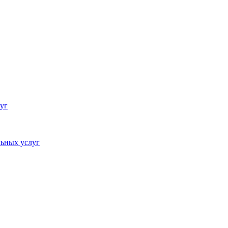
уг
ьных услуг