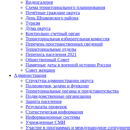
Видеогалерея
Схема территориального планирования
Почётные граждане округа
День Шпаковского района
Туризм
Дума округа
Контрольно счетный орган
Территориальная избирательная комиссия
Перечень пространственных сведений
Территориальные отделы
Перепись населения 2021
Общественный Совет
Памятные даты в военной истории России
Совет женщин
Администрация
Структура администрации округа
Полномочия, задачи и функции
Территориальные органы и представительства
Подведомственные организации
Защита населения
Результаты проверок
Статистическая информация
Информационные системы
Учрежденные СМИ
Участие в программах и международное сотруднич