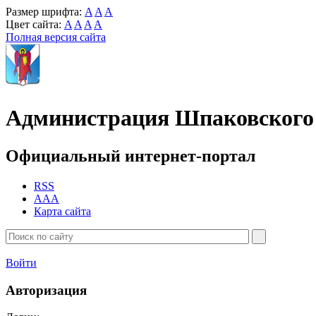
Размер шрифта:
A
A
A
Цвет сайта:
A
A
A
A
Полная версия сайта
Администрация Шпаковского 
Официальный интернет-портал
RSS
AAA
Карта сайта
Войти
Авторизация