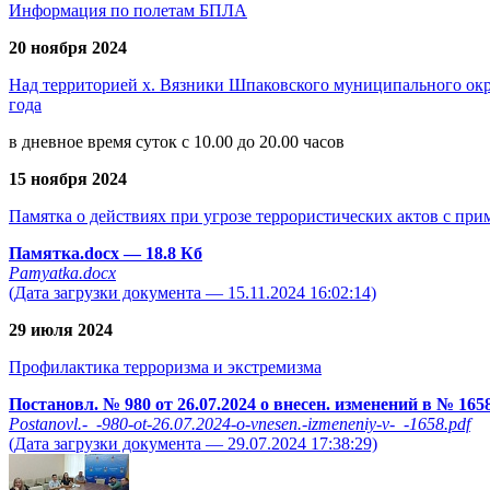
Информация по полетам БПЛА
20 ноября 2024
Над территорией х. Вязники Шпаковского муниципального окру
года
в дневное время суток с 10.00 до 20.00 часов
15 ноября 2024
Памятка о действиях при угрозе террористических актов с пр
Памятка.docx
— 18.8 Кб
Pamyatka.docx
(Дата загрузки документа — 15.11.2024 16:02:14)
29 июля 2024
Профилактика терроризма и экстремизма
Постановл. № 980 от 26.07.2024 о внесен. изменений в № 165
Postanovl.-_-980-ot-26.07.2024-o-vnesen.-izmeneniy-v-_-1658.pdf
(Дата загрузки документа — 29.07.2024 17:38:29)