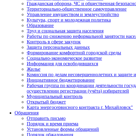
Гражданская оборона, ЧС и общественная безопасн
Территориально-общественное самоуправление
Управление имуществом и землеустройство
Культура, спорт и молодежная политика
Образование
Труд и социальная защита населения
Работы по снижению неформальной занятости насе
Контроль в сфере закупок
Защита персональных данных
Формирование комфортной городской среды
Социально-экономическое развитие
Информация для освободившихся
Жилье
Комиссия по делам несовершеннолетних и защите и
Инициативное бюджетирование
Рабочая группа по координации деятельности госу
осуществлении регистрации (учёта) избирателей
Муниципальный контроль
Открытый бюджет
Карта энергосервисного контракта г. Михайловск"
Обращения
Отправить письмо
Порядок и время приема
Установленные формы обращений
Порядок обжалования