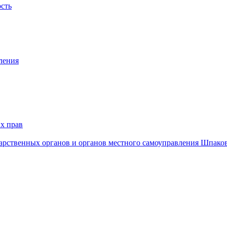
ость
ления
х прав
дарственных органов и органов местного самоуправления Шпако