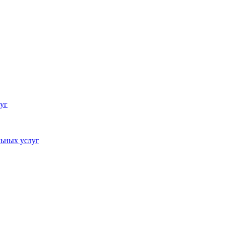
уг
ьных услуг