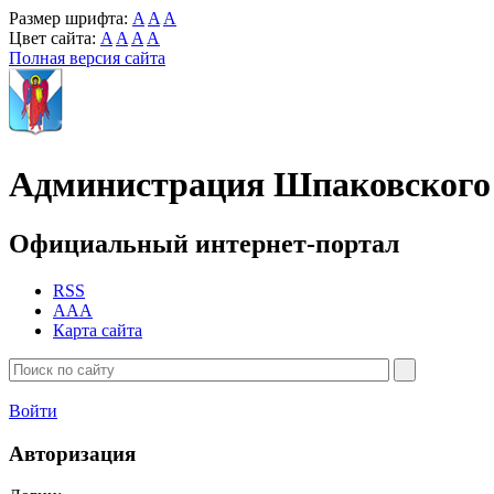
Размер шрифта:
A
A
A
Цвет сайта:
A
A
A
A
Полная версия сайта
Администрация Шпаковского 
Официальный интернет-портал
RSS
AAA
Карта сайта
Войти
Авторизация