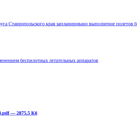
га Ставропольского края запланировано выполнение полетов бе
именением беспилотных летательных аппаратов
8.pdf
— 2875.5 Кб