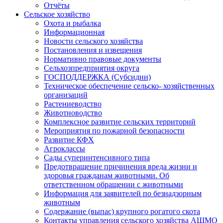
Отчёты
Сельское хозяйство
Охота и рыбалка
Информационная
Новости сельского хозяйства
Постановления и извещения
Нормативно правовые документы
Сельхозпредприятия округа
ГОСПОДДЕРЖКА (Субсидии)
Техническое обеспечение сельско- хозяйственных
организаций
Растениеводство
Животноводство
Комплексное развитие сельских территорий
Мероприятия по пожарной безопасности
Развитие КФХ
Агроклассы
Сады суперинтенсивного типа
Предотвращение причинения вреда жизни и
здоровья гражданам животными. Об
ответственном обращении с животными
Информация для заявителей по безнадзорным
животным
Содержание (выпас) крупного рогатого скота
Контакты управления сельского хозяйства АШМО