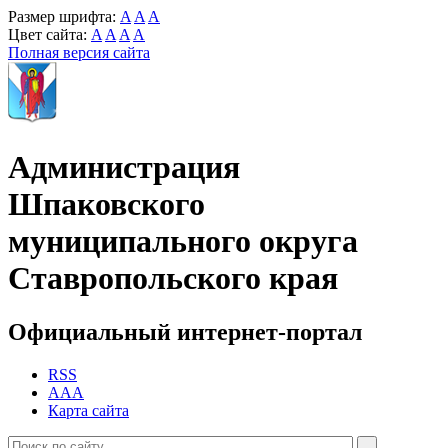
Размер шрифта:
A
A
A
Цвет сайта:
A
A
A
A
Полная версия сайта
Администрация
Шпаковского
муниципального округа
Ставропольского края
Официальный интернет-портал
RSS
AAA
Карта сайта