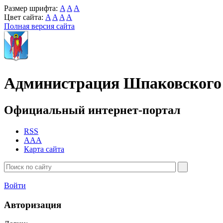
Размер шрифта:
A
A
A
Цвет сайта:
A
A
A
A
Полная версия сайта
Администрация Шпаковского 
Официальный интернет-портал
RSS
AAA
Карта сайта
Войти
Авторизация