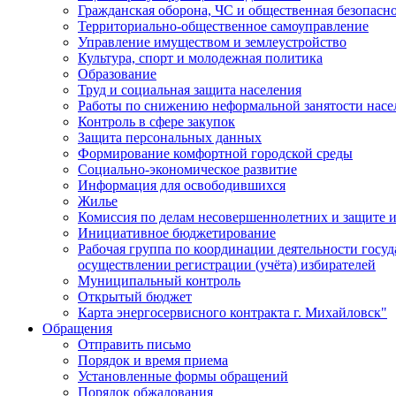
Гражданская оборона, ЧС и общественная безопасн
Территориально-общественное самоуправление
Управление имуществом и землеустройство
Культура, спорт и молодежная политика
Образование
Труд и социальная защита населения
Работы по снижению неформальной занятости насе
Контроль в сфере закупок
Защита персональных данных
Формирование комфортной городской среды
Социально-экономическое развитие
Информация для освободившихся
Жилье
Комиссия по делам несовершеннолетних и защите и
Инициативное бюджетирование
Рабочая группа по координации деятельности госу
осуществлении регистрации (учёта) избирателей
Муниципальный контроль
Открытый бюджет
Карта энергосервисного контракта г. Михайловск"
Обращения
Отправить письмо
Порядок и время приема
Установленные формы обращений
Порядок обжалования