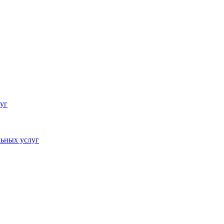
уг
ьных услуг