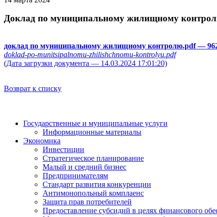
Доклад по муниципальному жилищному контро
доклад по муниципальному жилищному контролю.pdf
— 962
doklad-po-munitsipalnomu-zhilishchnomu-kontrolyu.pdf
(Дата загрузки документа — 14.03.2024 17:01:20)
Возврат к списку
Государственные и муниципальные услуги
Информационные материалы
Экономика
Инвестиции
Стратегическое планирование
Малый и средний бизнес
Предпринимателям
Стандарт развития конкуренции
Антимонопольный комплаенс
Защита прав потребителей
Предоставление субсидий в целях финансового обе