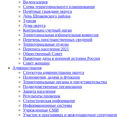
Видеогалерея
Схема территориального планирования
Почётные граждане округа
День Шпаковского района
Туризм
Дума округа
Контрольно счетный орган
Территориальная избирательная комиссия
Перечень пространственных сведений
Территориальные отделы
Перепись населения 2021
Общественный Совет
Памятные даты в военной истории России
Совет женщин
Администрация
Структура администрации округа
Полномочия, задачи и функции
Территориальные органы и представительства
Подведомственные организации
Защита населения
Результаты проверок
Статистическая информация
Информационные системы
Учрежденные СМИ
Участие в программах и международное сотруднич