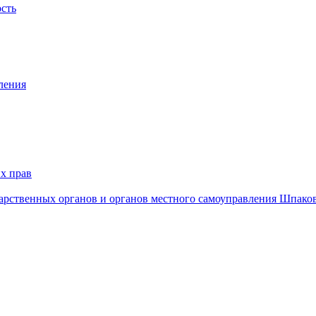
ость
ления
х прав
дарственных органов и органов местного самоуправления Шпако