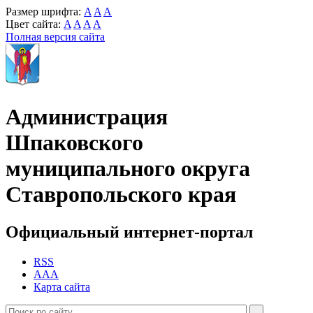
Размер шрифта:
A
A
A
Цвет сайта:
A
A
A
A
Полная версия сайта
Администрация
Шпаковского
муниципального округа
Ставропольского края
Официальный интернет-портал
RSS
AAA
Карта сайта