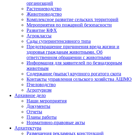
организаций
Растениеводство
Животноводство
Комплексное развитие сельских территорий
Мероприятия по пожарной безопасности
Развитие КФХ
Агроклассы
Сады суперинтенсивного типа
Предотвращение причинения вреда жизни и
здоровья гражданам животными. Об
ответственном обращении с животными
Информация для заявителей по безнадзорным
животным
Содержание (выпас) крупного рогатого скота
Контакты управления сельского хозяйства АШМО
Пчеловодство
Агротуризм
Архивное дело
Наши мероприятия
Документы
Отчеты
Планы работы
Нормативно-правовые акты
Архитектура
Размещения рекламных конструкций