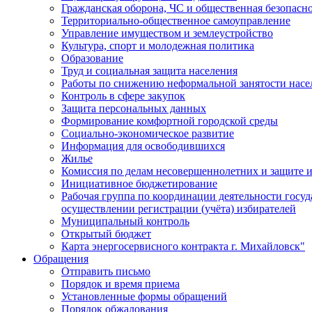
Гражданская оборона, ЧС и общественная безопасн
Территориально-общественное самоуправление
Управление имуществом и землеустройство
Культура, спорт и молодежная политика
Образование
Труд и социальная защита населения
Работы по снижению неформальной занятости насе
Контроль в сфере закупок
Защита персональных данных
Формирование комфортной городской среды
Социально-экономическое развитие
Информация для освободившихся
Жилье
Комиссия по делам несовершеннолетних и защите и
Инициативное бюджетирование
Рабочая группа по координации деятельности госу
осуществлении регистрации (учёта) избирателей
Муниципальный контроль
Открытый бюджет
Карта энергосервисного контракта г. Михайловск"
Обращения
Отправить письмо
Порядок и время приема
Установленные формы обращений
Порядок обжалования