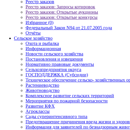
Реестр заказов
Реестр заказов: Запросы котировок
Реестр заказов: Открытые аукционы
Реестр заказов: Открытые конкурсы
Избранное (0)
Федеральный Закон N94 от 21.07.2005 года
Отчёты
Сельское хозяйство
Охота и рыбалка
Информационная
Новости сельского хозяйства
Постановления и извещения
Нормативно правовые документы
Сельхозпредприятия округа
ГОСПОДДЕРЖКА (Субсидии)
Техническое обеспечение сельско- хозяйственных о
Растениеводство
Животноводство
Комплексное развитие сельских территорий
Мероприятия по пожарной безопасности
Развитие КФХ
Агроклассы
Сады суперинтенсивного типа
Предотвращение причинения вреда жизни и здоро
Информация для заявителей по безнадзорным жив