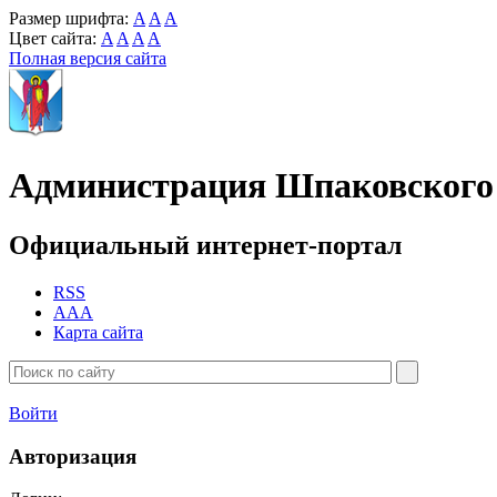
Размер шрифта:
A
A
A
Цвет сайта:
A
A
A
A
Полная версия сайта
Администрация Шпаковского 
Официальный интернет-портал
RSS
AAA
Карта сайта
Войти
Авторизация