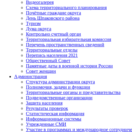
Видеогалерея
Схема территориального планирования
Почётные граждане округа
День Шпаковского района
Туризм
Дума округа
Контрольно счетный орган
Территориальная избирательная комиссия
Перечень пространственных сведений
Территориальные отделы
Перепись населения 2021
Общественный Совет
Памятные даты в военной истории России
Совет женщин
Администрация
Структура администрации округа
Полномочия, задачи и функции
Территориальные органы и представительства
Подведомственные организации
Защита населения
Результаты проверок
Статистическая информация
Информационные системы
Учрежденные СМИ
Участие в программах и международное сотруднич