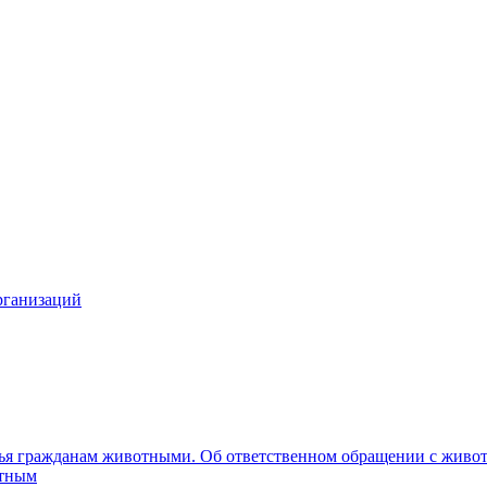
рганизаций
вья гражданам животными. Об ответственном обращении с жив
отным