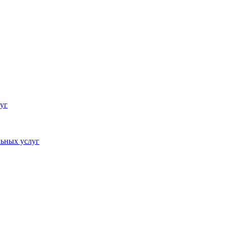
уг
ьных услуг