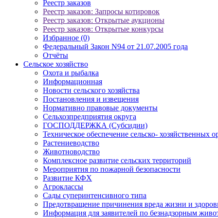
Реестр заказов
Реестр заказов: Запросы котировок
Реестр заказов: Открытые аукционы
Реестр заказов: Открытые конкурсы
Избранное (0)
Федеральный Закон N94 от 21.07.2005 года
Отчёты
Сельское хозяйство
Охота и рыбалка
Информационная
Новости сельского хозяйства
Постановления и извещения
Нормативно правовые документы
Сельхозпредприятия округа
ГОСПОДДЕРЖКА (Субсидии)
Техническое обеспечение сельско- хозяйственных о
Растениеводство
Животноводство
Комплексное развитие сельских территорий
Мероприятия по пожарной безопасности
Развитие КФХ
Агроклассы
Сады суперинтенсивного типа
Предотвращение причинения вреда жизни и здоро
Информация для заявителей по безнадзорным жив