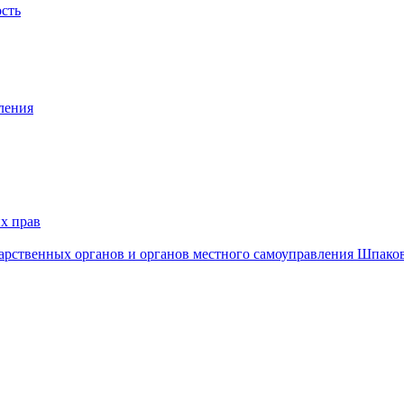
ость
ления
х прав
дарственных органов и органов местного самоуправления Шпако