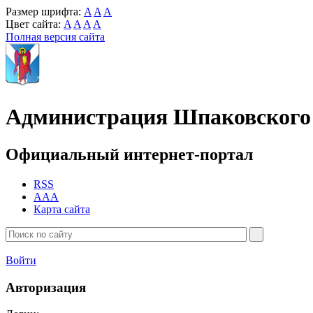
Размер шрифта:
A
A
A
Цвет сайта:
A
A
A
A
Полная версия сайта
Администрация Шпаковского 
Официальный интернет-портал
RSS
AAA
Карта сайта
Войти
Авторизация