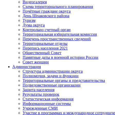
Видеогалерея
Схема территориального планирования
Почётные граждане округа
День Шпаковского района
Туризм
Дума округа
Контрольно счетный орган
Территориальная избирательная комиссия
Перечень пространственных сведений
Территориальные отделы
Перепись населения 2021
Общественный Совет
Памятные даты в военной истории России
Совет женщин
Администрация
Структура администрации округа
Полномочия, задачи и функции
Территориальные органы и представительства
Подведомственные организации
Защита населения
Результаты проверок
Статистическая информация
Информационные системы
Учрежденные СМИ
Участие в программах и международное сотруднич