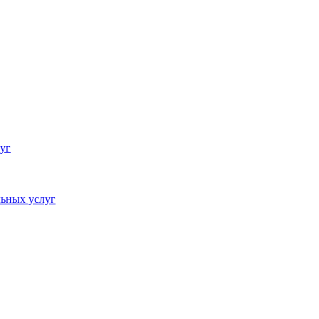
уг
ьных услуг