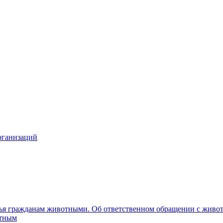
рганизаций
вья гражданам животными. Об ответственном обращении с жив
отным