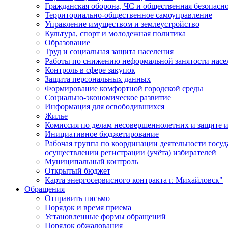
Гражданская оборона, ЧС и общественная безопасн
Территориально-общественное самоуправление
Управление имуществом и землеустройство
Культура, спорт и молодежная политика
Образование
Труд и социальная защита населения
Работы по снижению неформальной занятости насе
Контроль в сфере закупок
Защита персональных данных
Формирование комфортной городской среды
Социально-экономическое развитие
Информация для освободившихся
Жилье
Комиссия по делам несовершеннолетних и защите и
Инициативное бюджетирование
Рабочая группа по координации деятельности госу
осуществлении регистрации (учёта) избирателей
Муниципальный контроль
Открытый бюджет
Карта энергосервисного контракта г. Михайловск"
Обращения
Отправить письмо
Порядок и время приема
Установленные формы обращений
Порядок обжалования