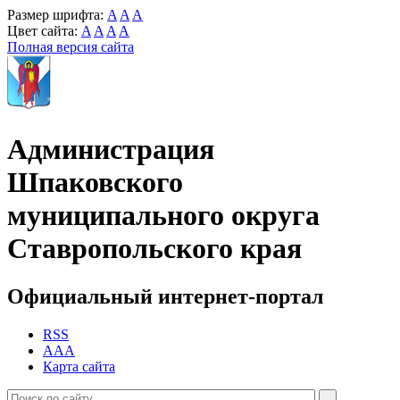
Размер шрифта:
A
A
A
Цвет сайта:
A
A
A
A
Полная версия сайта
Администрация
Шпаковского
муниципального округа
Ставропольского края
Официальный интернет-портал
RSS
AAA
Карта сайта