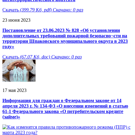
Скачать
(399.79 Кб, pdf) Скачано: 0 раз
23 июня 2023
Постановление от 23.06.2023 № 828 «Об установлении
дополнительных требований пожарной безопасно¬сти на
территории Шпаковского муниципального округа в 2023
году»
Скачать
(67.07 Кб, doc) Скачано: 0 раз
17 мая 2023
Информация для граждан о Федеральном законе от 14
апреля 2023 г. № 134-ФЗ «О внесении изменений в статью
61-1 Федерального закона «О потребительском кредите
(займе)»