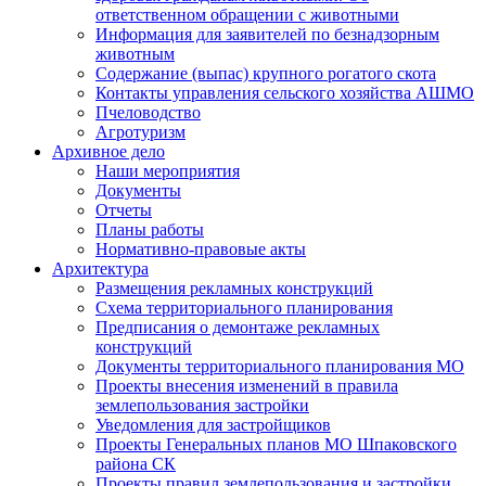
ответственном обращении с животными
Информация для заявителей по безнадзорным
животным
Содержание (выпас) крупного рогатого скота
Контакты управления сельского хозяйства АШМО
Пчеловодство
Агротуризм
Архивное дело
Наши мероприятия
Документы
Отчеты
Планы работы
Нормативно-правовые акты
Архитектура
Размещения рекламных конструкций
Схема территориального планирования
Предписания о демонтаже рекламных
конструкций
Документы территориального планирования МО
Проекты внесения изменений в правила
землепользования застройки
Уведомления для застройщиков
Проекты Генеральных планов МО Шпаковского
района СК
Проекты правил землепользования и застройки