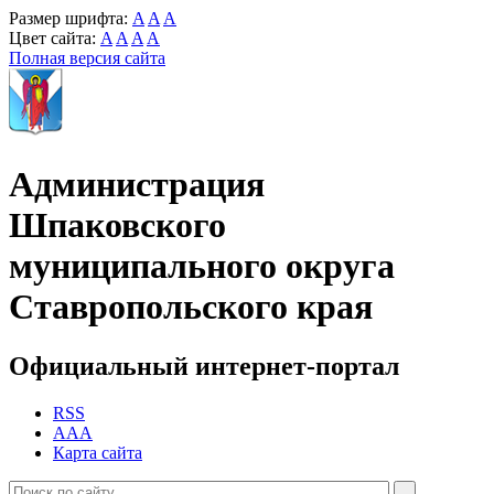
Размер шрифта:
A
A
A
Цвет сайта:
A
A
A
A
Полная версия сайта
Администрация
Шпаковского
муниципального округа
Ставропольского края
Официальный интернет-портал
RSS
AAA
Карта сайта