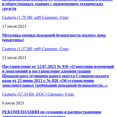
и общественных зданиях с применением технических
средств
Скачать
(1.79 Мб, pdf) Скачано: 0 раз
17 июля 2023
Методика оценки пожарной безопасности жилого дома
(квартиры)
Скачать
(1.37 Мб, pdf) Скачано: 0 раз
12 июля 2023
Постановление от 12.07.2023 № 936 «О внесении изменений
и дополнений в постановление администрации
Шпаковского муниципального округа Ставропольского
края от 23 июня 2023 г. № 828 «Об установлении
дополнительных требований пожарной безопасности...»
Скачать
(57.34 Кб, DOC) Скачано: 0 раз
6 июля 2023
РЕКОМЕНДАЦИИ по созданию и распространению
антитеррористического контента