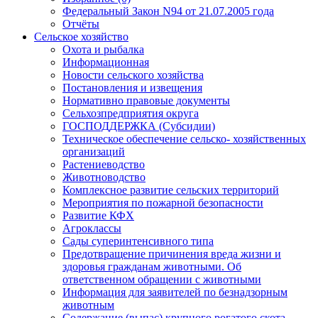
Федеральный Закон N94 от 21.07.2005 года
Отчёты
Сельское хозяйство
Охота и рыбалка
Информационная
Новости сельского хозяйства
Постановления и извещения
Нормативно правовые документы
Сельхозпредприятия округа
ГОСПОДДЕРЖКА (Субсидии)
Техническое обеспечение сельско- хозяйственных
организаций
Растениеводство
Животноводство
Комплексное развитие сельских территорий
Мероприятия по пожарной безопасности
Развитие КФХ
Агроклассы
Сады суперинтенсивного типа
Предотвращение причинения вреда жизни и
здоровья гражданам животными. Об
ответственном обращении с животными
Информация для заявителей по безнадзорным
животным
Содержание (выпас) крупного рогатого скота