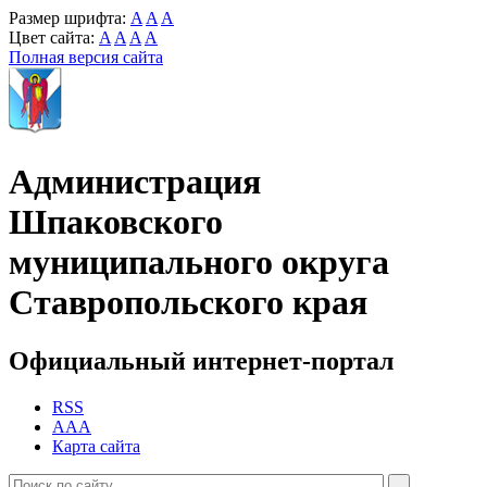
Размер шрифта:
A
A
A
Цвет сайта:
A
A
A
A
Полная версия сайта
Администрация
Шпаковского
муниципального округа
Ставропольского края
Официальный интернет-портал
RSS
AAA
Карта сайта