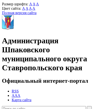
Размер шрифта:
A
A
A
Цвет сайта:
A
A
A
A
Полная версия сайта
Администрация
Шпаковского
муниципального округа
Ставропольского края
Официальный интернет-портал
RSS
AAA
Карта сайта