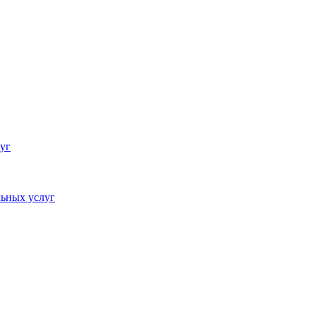
уг
ьных услуг