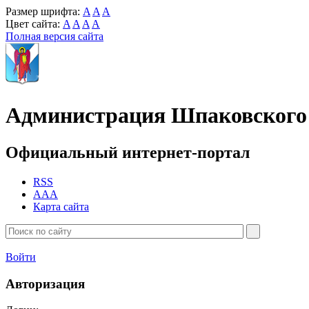
Размер шрифта:
A
A
A
Цвет сайта:
A
A
A
A
Полная версия сайта
Администрация Шпаковского 
Официальный интернет-портал
RSS
AAA
Карта сайта
Войти
Авторизация