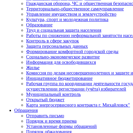
Гражданская оборона, ЧС и общественная безопасн
Территориально-общественное самоуправление
Управление имуществом и землеустройство
Культура, спорт и молодежная политика
Образование
Труд и социальная защита населения
Работы по снижению неформальной занятости насе
Контроль в сфере закупок
Защита персональных данных
Формирование комфортной городской среды
Социально-экономическое развитие
Информация для освободившихся
Жилье
Комиссия по делам несовершеннолетних и защите и
Инициативное бюджетирование
Рабочая группа по координации деятельности госу
осуществлении регистрации (учёта) избирателей
Муниципальный контроль
Открытый бюджет
Карта энергосервисного контракта г. Михайловск"
Обращения
Отправить письмо
Порядок и время приема
Установленные формы обращений
Порядок обжалования