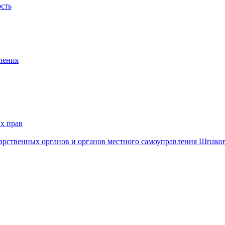
ость
ления
х прав
дарственных органов и органов местного самоуправления Шпако