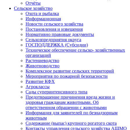
Отчёты
Сельское хозяйство
Охота и рыбалка
Информационная
Новости сельского хозяйства
Постановления и извещения
Нормативно правовые документы
Сельхозпредприятия округа
ГОСПОДДЕРЖКА (Субсидии)
Техническое обеспечение сельско- хозяйственных
организаций
Растениеводство
Животноводство
Комплексное развитие сельских территорий
Мероприятия по пожарной безопасности
Развитие КФХ
Агроклассы
Сады суперинтенсивного типа
Предотвращение причинения вреда жизни и
здоровья гражданам животными. Об
ответственном обращении с животными
Информация для заявителей по безнадзорным
животным
Содержание (выпас) крупного рогатого скота
Контакты управления сельского хозяйства АШМО