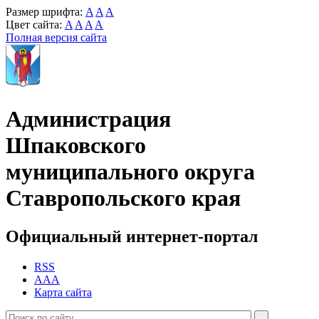
Размер шрифта:
A
A
A
Цвет сайта:
A
A
A
A
Полная версия сайта
Администрация
Шпаковского
муниципального округа
Ставропольского края
Официальный интернет-портал
RSS
AAA
Карта сайта