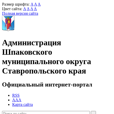
Размер шрифта:
A
A
A
Цвет сайта:
A
A
A
A
Полная версия сайта
Администрация
Шпаковского
муниципального округа
Ставропольского края
Официальный интернет-портал
RSS
AAA
Карта сайта