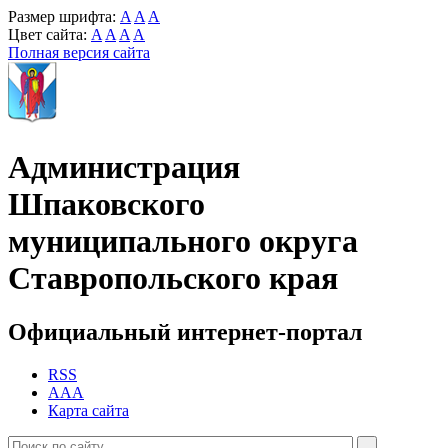
Размер шрифта:
A
A
A
Цвет сайта:
A
A
A
A
Полная версия сайта
Администрация
Шпаковского
муниципального округа
Ставропольского края
Официальный интернет-портал
RSS
AAA
Карта сайта