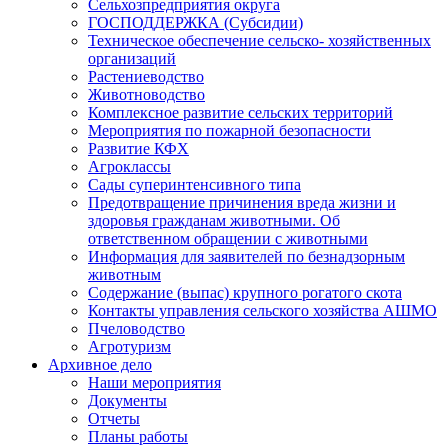
Сельхозпредприятия округа
ГОСПОДДЕРЖКА (Субсидии)
Техническое обеспечение сельско- хозяйственных
организаций
Растениеводство
Животноводство
Комплексное развитие сельских территорий
Мероприятия по пожарной безопасности
Развитие КФХ
Агроклассы
Сады суперинтенсивного типа
Предотвращение причинения вреда жизни и
здоровья гражданам животными. Об
ответственном обращении с животными
Информация для заявителей по безнадзорным
животным
Содержание (выпас) крупного рогатого скота
Контакты управления сельского хозяйства АШМО
Пчеловодство
Агротуризм
Архивное дело
Наши мероприятия
Документы
Отчеты
Планы работы