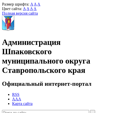
Размер шрифта:
A
A
A
Цвет сайта:
A
A
A
A
Полная версия сайта
Администрация
Шпаковского
муниципального округа
Ставропольского края
Официальный интернет-портал
RSS
AAA
Карта сайта