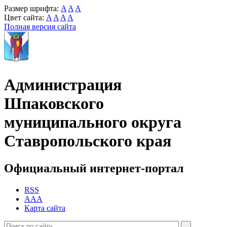
Размер шрифта:
A
A
A
Цвет сайта:
A
A
A
A
Полная версия сайта
Администрация
Шпаковского
муниципального округа
Ставропольского края
Официальный интернет-портал
RSS
AAA
Карта сайта