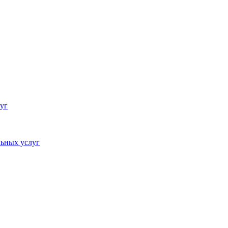
уг
ьных услуг