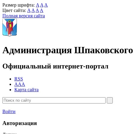
Размер шрифта:
A
A
A
Цвет сайта:
A
A
A
A
Полная версия сайта
Администрация Шпаковского 
Официальный интернет-портал
RSS
AAA
Карта сайта
Войти
Авторизация