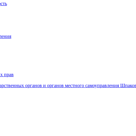
ость
ления
х прав
дарственных органов и органов местного самоуправления Шпако