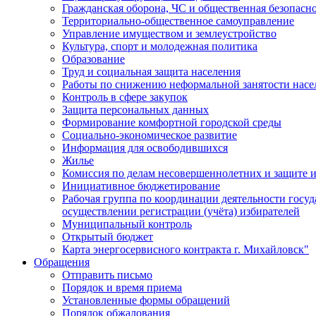
Гражданская оборона, ЧС и общественная безопасн
Территориально-общественное самоуправление
Управление имуществом и землеустройство
Культура, спорт и молодежная политика
Образование
Труд и социальная защита населения
Работы по снижению неформальной занятости насе
Контроль в сфере закупок
Защита персональных данных
Формирование комфортной городской среды
Социально-экономическое развитие
Информация для освободившихся
Жилье
Комиссия по делам несовершеннолетних и защите и
Инициативное бюджетирование
Рабочая группа по координации деятельности госу
осуществлении регистрации (учёта) избирателей
Муниципальный контроль
Открытый бюджет
Карта энергосервисного контракта г. Михайловск"
Обращения
Отправить письмо
Порядок и время приема
Установленные формы обращений
Порядок обжалования