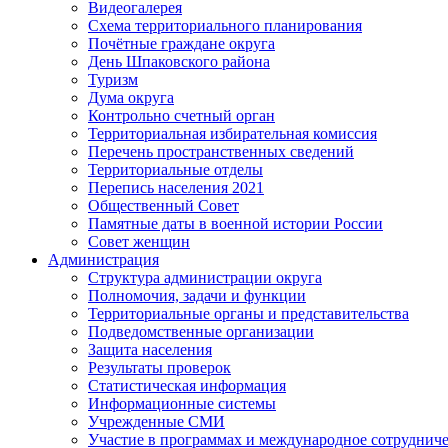
Видеогалерея
Схема территориального планирования
Почётные граждане округа
День Шпаковского района
Туризм
Дума округа
Контрольно счетный орган
Территориальная избирательная комиссия
Перечень пространственных сведений
Территориальные отделы
Перепись населения 2021
Общественный Совет
Памятные даты в военной истории России
Совет женщин
Администрация
Структура администрации округа
Полномочия, задачи и функции
Территориальные органы и представительства
Подведомственные организации
Защита населения
Результаты проверок
Статистическая информация
Информационные системы
Учрежденные СМИ
Участие в программах и международное сотруднич