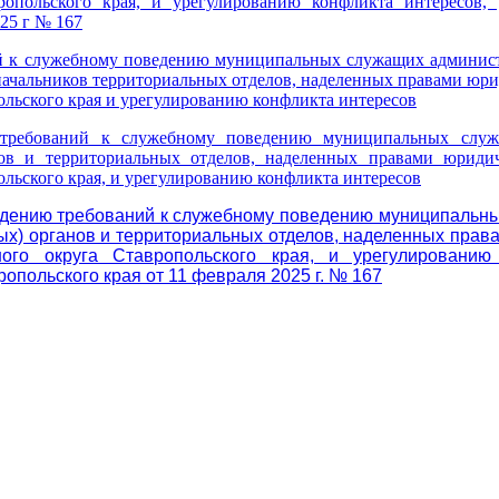
опольского края, и урегулированию конфликта интересов,
25 г № 167
й к служебному поведению муниципальных служащих админист
 начальников территориальных отделов, наделенных правами юр
льского края и урегулированию конфликта интересов
ребований к служебному поведению муниципальных служ
нов и территориальных отделов, наделенных правами юриди
ьского края, и урегулированию конфликта интересов
дению требований к служебному поведению муниципальны
ых) органов и территориальных отделов, наделенных пра
ого округа Ставропольского края, и урегулированию
опольского края от 11 февраля 2025 г. № 167