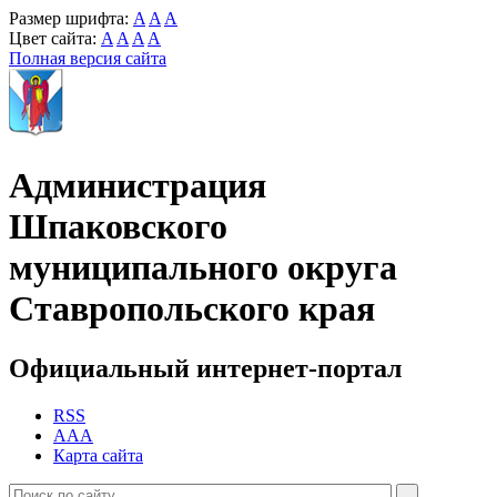
Размер шрифта:
A
A
A
Цвет сайта:
A
A
A
A
Полная версия сайта
Администрация
Шпаковского
муниципального округа
Ставропольского края
Официальный интернет-портал
RSS
AAA
Карта сайта