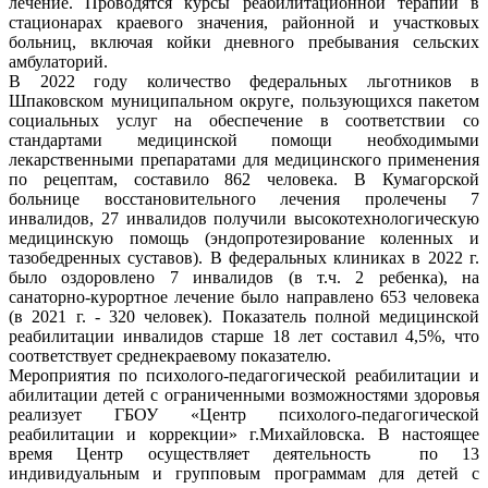
лечение. Проводятся курсы реабилитационной терапии в
стационарах краевого значения, районной и участковых
больниц, включая койки дневного пребывания сельских
амбулаторий.
В 2022 году количество федеральных льготников в
Шпаковском муниципальном округе, пользующихся пакетом
социальных услуг на обеспечение в соответствии со
стандартами медицинской помощи необходимыми
лекарственными препаратами для медицинского применения
по рецептам, составило 862 человека. В Кумагорской
больнице восстановительного лечения пролечены 7
инвалидов, 27 инвалидов получили высокотехнологическую
медицинскую помощь (эндопротезирование коленных и
тазобедренных суставов). В федеральных клиниках в 2022 г.
было оздоровлено 7 инвалидов (в т.ч. 2 ребенка), на
санаторно-курортное лечение было направлено 653 человека
(в 2021 г. - 320 человек). Показатель полной медицинской
реабилитации инвалидов старше 18 лет составил 4,5%, что
соответствует среднекраевому показателю.
Мероприятия по психолого-педагогической реабилитации и
абилитации детей с ограниченными возможностями здоровья
реализует ГБОУ «Центр психолого-педагогической
реабилитации и коррекции» г.Михайловска. В настоящее
время Центр осуществляет деятельность по 13
индивидуальным и групповым программам для детей с