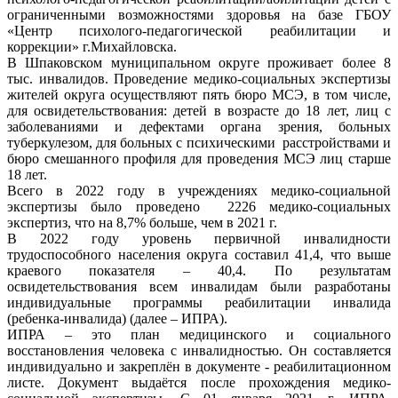
ограниченными возможностями здоровья на базе ГБОУ
«Центр психолого-педагогической реабилитации и
коррекции» г.Михайловска.
В Шпаковском муниципальном округе проживает более 8
тыс. инвалидов. Проведение медико-социальных экспертизы
жителей округа осуществляют пять бюро МСЭ, в том числе,
для освидетельствования: детей в возрасте до 18 лет, лиц с
заболеваниями и дефектами органа зрения, больных
туберкулезом, для больных с психическими расстройствами и
бюро смешанного профиля для проведения МСЭ лиц старше
18 лет.
Всего в 2022 году в учреждениях медико-социальной
экспертизы было проведено 2226 медико-социальных
экспертиз, что на 8,7% больше, чем в 2021 г.
В 2022 году уровень первичной инвалидности
трудоспособного населения округа составил 41,4, что выше
краевого показателя – 40,4. По результатам
освидетельствования всем инвалидам были разработаны
индивидуальные программы реабилитации инвалида
(ребенка-инвалида) (далее – ИПРА).
ИПРА – это план медицинского и социального
восстановления человека с инвалидностью. Он составляется
индивидуально и закреплён в документе - реабилитационном
листе. Документ выдаётся после прохождения медико-