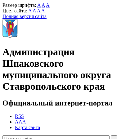
Размер шрифта:
A
A
A
Цвет сайта:
A
A
A
A
Полная версия сайта
Администрация
Шпаковского
муниципального округа
Ставропольского края
Официальный интернет-портал
RSS
AAA
Карта сайта