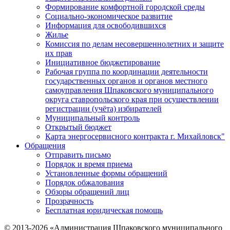
Формирование комфортной городской среды
Социально-экономическое развитие
Информация для освободившихся
Жилье
Комиссия по делам несовершеннолетних и защите
их прав
Инициативное бюджетирование
Рабочая группа по координации деятельности
государственных органов и органов местного
самоуправления Шпаковского муниципального
округа ставропольского края при осуществлении
регистрации (учёта) избирателей
Муниципальный контроль
Открытый бюджет
Карта энергосервисного контракта г. Михайловск"
Обращения
Отправить письмо
Порядок и время приема
Установленные формы обращений
Порядок обжалования
Обзоры обращений лиц
Прозрачность
Бесплатная юридическая помощь
© 2013-2026 «Администрация Шпаковского муниципального