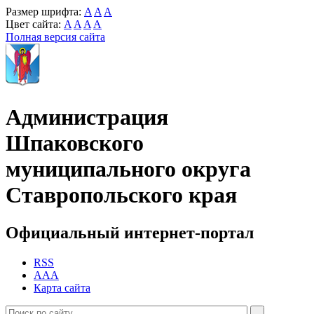
Размер шрифта:
A
A
A
Цвет сайта:
A
A
A
A
Полная версия сайта
Администрация
Шпаковского
муниципального округа
Ставропольского края
Официальный интернет-портал
RSS
AAA
Карта сайта