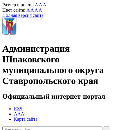
Размер шрифта:
A
A
A
Цвет сайта:
A
A
A
A
Полная версия сайта
Администрация
Шпаковского
муниципального округа
Ставропольского края
Официальный интернет-портал
RSS
AAA
Карта сайта