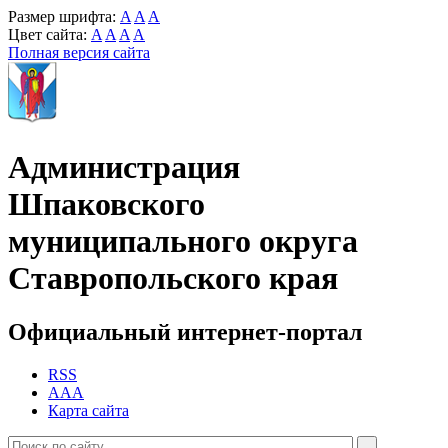
Размер шрифта:
A
A
A
Цвет сайта:
A
A
A
A
Полная версия сайта
Администрация
Шпаковского
муниципального округа
Ставропольского края
Официальный интернет-портал
RSS
AAA
Карта сайта