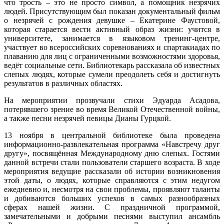
что трость – это не просто символ, а помощник незрячих
людей. Присутствующим был показан документальный фильм
о незрячей с рождения девушке – Екатерине Фаустовой,
которая старается вести активный образ жизни: учится в
университете, занимается в языковом тренинг-центре,
участвует во всероссийских соревнованиях и спартакиадах по
плаванию для лиц с ограниченными возможностями здоровья,
ведёт социальные сети. Библиотекарь рассказала об известных
слепых людях, которые сумели преодолеть себя и достигнуть
результатов в различных областях.
На мероприятии прозвучали стихи Эдуарда Асадова,
потерявшего зрение во время Великой Отечественной войны,
а также песни незрячей певицы Дианы Гурцкой.
13 ноября в центральной библиотеке была проведена
информационно-развлекательная программа «Навстречу друг
другу», посвящённая Международному дню слепых. Гостями
данной встречи стали пользователи старшего возраста. В ходе
мероприятия ведущие рассказали об истории возникновения
этой даты, о людях, которые справляются с этим недугом
ежедневно и, несмотря на свои проблемы, проявляют таланты
и добиваются больших успехов в самых разнообразных
сферах нашей жизни. С праздничной программой,
замечательными и добрыми песнями выступил ансамбль