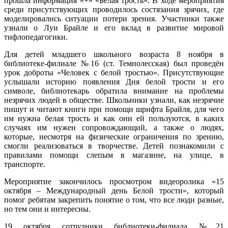
прошла информация «+» «Белая трость». В ходе мероприятия
среди присутствующих проводилось состязания зрячих, где
моделировались ситуации потери зрения. Участники также
узнали о Луи Брайле и его вклад в развитие мировой
тифлопедагогики.
Для детей младшего школьного возраста 8 ноября в
библиотеке-филиале №16 (ст. Темнолесская) был проведён
урок доброты «Человек с белой тростью». Присутствующие
услышали историю появления Дня белой трости и его
символе, библиотекарь обратила внимание на проблемы
незрячих людей в обществе. Школьники узнали, как незрячие
пишут и читают книги при помощи шрифта Брайля, для чего
им нужна белая трость и как они ей пользуются, в каких
случаях им нужен сопровождающий, а также о людях,
которые, несмотря на физические ограничения по зрению,
смогли реализоваться в творчестве. Детей познакомили с
правилами помощи слепым в магазине, на улице, в
транспорте.
Мероприятие закончилось просмотром видеоролика «15
октября – Международный день Белой трости», который
помог ребятам закрепить понятие о том, что все люди разные,
но тем они и интересны.
19 октября сотрудники библиотеки-филиала №21