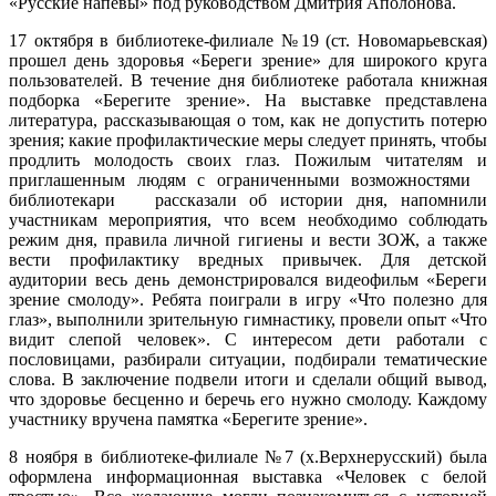
«Русские напевы» под руководством Дмитрия Аполонова.
17 октября в библиотеке-филиале №19 (ст. Новомарьевская)
прошел день здоровья «Береги зрение» для широкого круга
пользователей. В течение дня библиотеке работала книжная
подборка «Берегите зрение». На выставке представлена
литература, рассказывающая о том, как не допустить потерю
зрения; какие профилактические меры следует принять, чтобы
продлить молодость своих глаз. Пожилым читателям и
приглашенным людям с ограниченными возможностями
библиотекари рассказали об истории дня, напомнили
участникам мероприятия, что всем необходимо соблюдать
режим дня, правила личной гигиены и вести ЗОЖ, а также
вести профилактику вредных привычек. Для детской
аудитории весь день демонстрировался видеофильм «Береги
зрение смолоду». Ребята поиграли в игру «Что полезно для
глаз», выполнили зрительную гимнастику, провели опыт «Что
видит слепой человек». С интересом дети работали с
пословицами, разбирали ситуации, подбирали тематические
слова. В заключение подвели итоги и сделали общий вывод,
что здоровье бесценно и беречь его нужно смолоду. Каждому
участнику вручена памятка «Берегите зрение».
8 ноября в библиотеке-филиале №7 (х.Верхнерусский) была
оформлена информационная выставка «Человек с белой