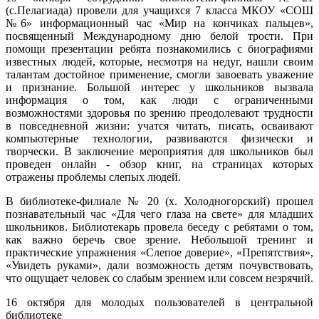
(с.Пелагиада) провели для учащихся 7 класса МКОУ «СОШ
№6» информационный час «Мир на кончиках пальцев»,
посвященный Международному дню белой трости. При
помощи презентации ребята познакомились с биографиями
известных людей, которые, несмотря на недуг, нашли своим
талантам достойное применение, смогли завоевать уважение
и признание. Большой интерес у школьников вызвала
информация о том, как люди с ограниченными
возможностями здоровья по зрению преодолевают трудности
в повседневной жизни: учатся читать, писать, осваивают
компьютерные технологии, развиваются физически и
творчески. В заключение мероприятия для школьников был
проведен онлайн - обзор книг, на страницах которых
отражены проблемы слепых людей.
В библиотеке-филиале № 20 (х. Холодногорский) прошел
познавательный час «Для чего глаза на свете» для младших
школьников. Библиотекарь провела беседу с ребятами о том,
как важно беречь свое зрение. Небольшой тренинг и
практические упражнения «Слепое доверие», «Препятствия»,
«Увидеть руками», дали возможность детям почувствовать,
что ощущает человек со слабым зрением или совсем незрячий.
16 октября для молодых пользователей в центральной
библиотеке