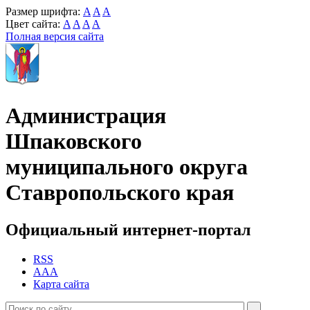
Размер шрифта:
A
A
A
Цвет сайта:
A
A
A
A
Полная версия сайта
Администрация
Шпаковского
муниципального округа
Ставропольского края
Официальный интернет-портал
RSS
AAA
Карта сайта