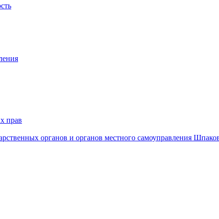
ость
ления
х прав
дарственных органов и органов местного самоуправления Шпако