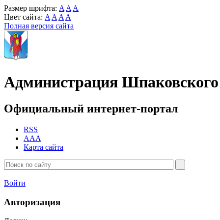
Размер шрифта:
A
A
A
Цвет сайта:
A
A
A
A
Полная версия сайта
Администрация Шпаковского 
Официальный интернет-портал
RSS
AAA
Карта сайта
Войти
Авторизация