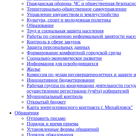
Гражданская оборона, ЧС и общественная безопасн
Территориально-общественное самоуправление
Управление имуществом и землеустройство
Культура, спорт и молодежная политика
Образование
Труд и социальная защита населения
Работы по снижению неформальной занятости насе
Контроль в сфере закупок
Защита персональных данных
Формирование комфортной городской среды
Социально-экономическое развитие
Информация для освободившихся
Жилье
Комиссия по делам несовершеннолетних и защите и
Инициативное бюджетирование
Рабочая группа по координации деятельности госу
осуществлении регистрации (учёта) избирателей
Муниципальный контроль
Открытый бюджет
Карта энергосервисного контракта г. Михайловск"
Обращения
Отправить письмо
Порядок и время приема
Установленные формы обращений
Порядок обжалования