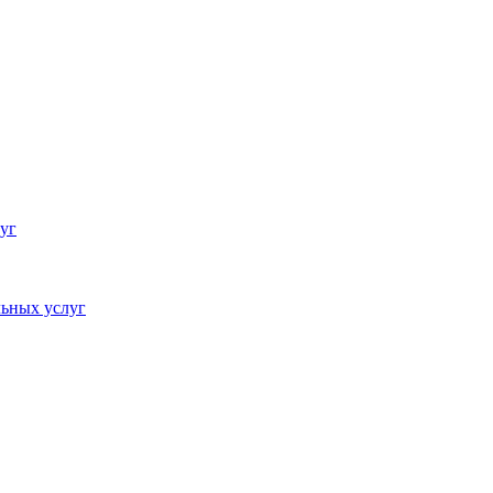
уг
ьных услуг