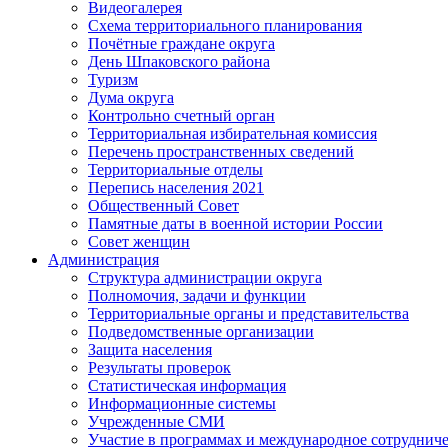
Видеогалерея
Схема территориального планирования
Почётные граждане округа
День Шпаковского района
Туризм
Дума округа
Контрольно счетный орган
Территориальная избирательная комиссия
Перечень пространственных сведений
Территориальные отделы
Перепись населения 2021
Общественный Совет
Памятные даты в военной истории России
Совет женщин
Администрация
Структура администрации округа
Полномочия, задачи и функции
Территориальные органы и представительства
Подведомственные организации
Защита населения
Результаты проверок
Статистическая информация
Информационные системы
Учрежденные СМИ
Участие в программах и международное сотруднич