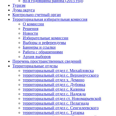
80-я годовщина района (2015 год)
Туризм
Дума округа
Контрольно счетный орган
Территориальная избирательная комиссия
О комиссии
Решения
Новости
Избирательные комиссии
Выборы и референдумы
Баннеры и ссылки
Работа с обращениями
Архив выборов
Перечень пространственных сведений
Территориальные отделы
территориальный отдел г. Михайловска
территориальный отдел с. Верхнерусского
территориальный отдел х. Демино
территориальный отдел с. Дубовка
территориальный отдел с. Казинка
территориальный отдел с. Надежда
территориальный отдел ст. Новомарьевской
территориальный отдел с. Пелагиада
территориальный отдел с. Сенгилеевского
территориальный отдел с. Татарка