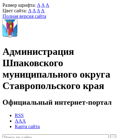
Размер шрифта:
A
A
A
Цвет сайта:
A
A
A
A
Полная версия сайта
Администрация
Шпаковского
муниципального округа
Ставропольского края
Официальный интернет-портал
RSS
AAA
Карта сайта