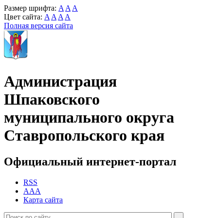
Размер шрифта:
A
A
A
Цвет сайта:
A
A
A
A
Полная версия сайта
Администрация
Шпаковского
муниципального округа
Ставропольского края
Официальный интернет-портал
RSS
AAA
Карта сайта