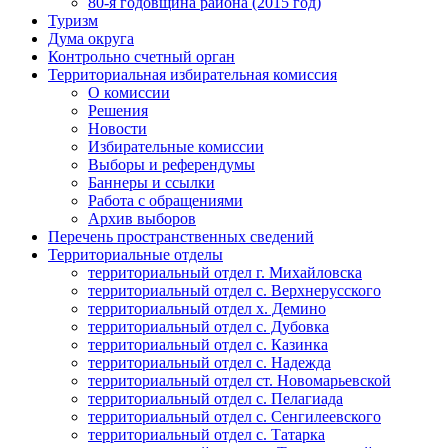
80-я годовщина района (2015 год)
Туризм
Дума округа
Контрольно счетный орган
Территориальная избирательная комиссия
О комиссии
Решения
Новости
Избирательные комиссии
Выборы и референдумы
Баннеры и ссылки
Работа с обращениями
Архив выборов
Перечень пространственных сведений
Территориальные отделы
территориальный отдел г. Михайловска
территориальный отдел с. Верхнерусского
территориальный отдел х. Демино
территориальный отдел с. Дубовка
территориальный отдел с. Казинка
территориальный отдел с. Надежда
территориальный отдел ст. Новомарьевской
территориальный отдел с. Пелагиада
территориальный отдел с. Сенгилеевского
территориальный отдел с. Татарка