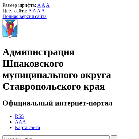
Размер шрифта:
A
A
A
Цвет сайта:
A
A
A
A
Полная версия сайта
Администрация
Шпаковского
муниципального округа
Ставропольского края
Официальный интернет-портал
RSS
AAA
Карта сайта