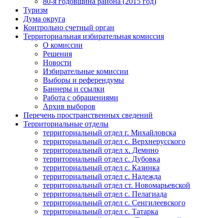
80-я годовщина района (2015 год)
Туризм
Дума округа
Контрольно счетный орган
Территориальная избирательная комиссия
О комиссии
Решения
Новости
Избирательные комиссии
Выборы и референдумы
Баннеры и ссылки
Работа с обращениями
Архив выборов
Перечень пространственных сведений
Территориальные отделы
территориальный отдел г. Михайловска
территориальный отдел с. Верхнерусского
территориальный отдел х. Демино
территориальный отдел с. Дубовка
территориальный отдел с. Казинка
территориальный отдел с. Надежда
территориальный отдел ст. Новомарьевской
территориальный отдел с. Пелагиада
территориальный отдел с. Сенгилеевского
территориальный отдел с. Татарка