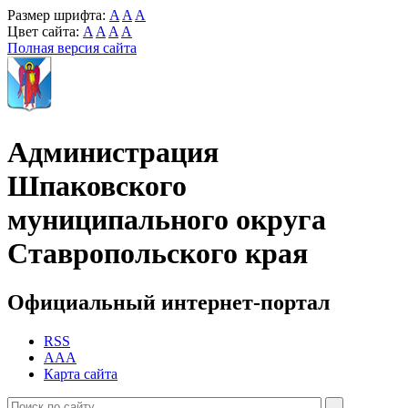
Размер шрифта:
A
A
A
Цвет сайта:
A
A
A
A
Полная версия сайта
Администрация
Шпаковского
муниципального округа
Ставропольского края
Официальный интернет-портал
RSS
AAA
Карта сайта