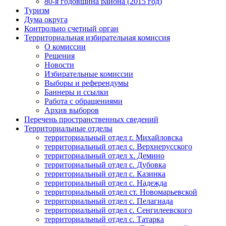
80-я годовщина района (2015 год)
Туризм
Дума округа
Контрольно счетный орган
Территориальная избирательная комиссия
О комиссии
Решения
Новости
Избирательные комиссии
Выборы и референдумы
Баннеры и ссылки
Работа с обращениями
Архив выборов
Перечень пространственных сведений
Территориальные отделы
территориальный отдел г. Михайловска
территориальный отдел с. Верхнерусского
территориальный отдел х. Демино
территориальный отдел с. Дубовка
территориальный отдел с. Казинка
территориальный отдел с. Надежда
территориальный отдел ст. Новомарьевской
территориальный отдел с. Пелагиада
территориальный отдел с. Сенгилеевского
территориальный отдел с. Татарка