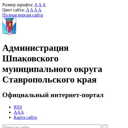
Размер шрифта:
A
A
A
Цвет сайта:
A
A
A
A
Полная версия сайта
Администрация
Шпаковского
муниципального округа
Ставропольского края
Официальный интернет-портал
RSS
AAA
Карта сайта