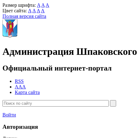
Размер шрифта:
A
A
A
Цвет сайта:
A
A
A
A
Полная версия сайта
Администрация Шпаковского 
Официальный интернет-портал
RSS
AAA
Карта сайта
Войти
Авторизация