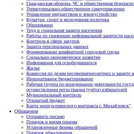
Гражданская оборона, ЧС и общественная безопасн
Территориально-общественное самоуправление
Управление имуществом и землеустройство
Культура, спорт и молодежная политика
Образование
Труд и социальная защита населения
Работы по снижению неформальной занятости насе
Контроль в сфере закупок
Защита персональных данных
Формирование комфортной городской среды
Социально-экономическое развитие
Информация для освободившихся
Жилье
Комиссия по делам несовершеннолетних и защите и
Инициативное бюджетирование
Рабочая группа по координации деятельности госу
осуществлении регистрации (учёта) избирателей
Муниципальный контроль
Открытый бюджет
Карта энергосервисного контракта г. Михайловск"
Обращения
Отправить письмо
Порядок и время приема
Установленные формы обращений
Порядок обжалования