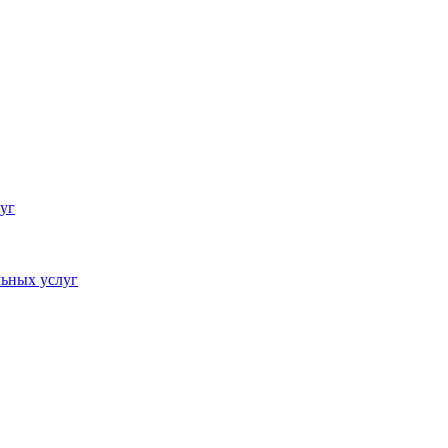
уг
ьных услуг