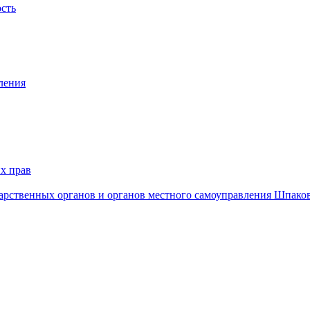
ость
ления
х прав
дарственных органов и органов местного самоуправления Шпако