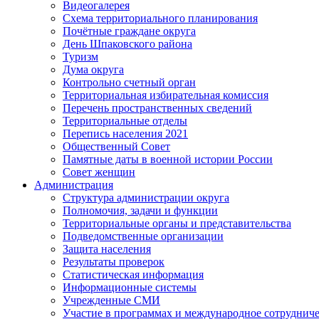
Видеогалерея
Схема территориального планирования
Почётные граждане округа
День Шпаковского района
Туризм
Дума округа
Контрольно счетный орган
Территориальная избирательная комиссия
Перечень пространственных сведений
Территориальные отделы
Перепись населения 2021
Общественный Совет
Памятные даты в военной истории России
Совет женщин
Администрация
Структура администрации округа
Полномочия, задачи и функции
Территориальные органы и представительства
Подведомственные организации
Защита населения
Результаты проверок
Статистическая информация
Информационные системы
Учрежденные СМИ
Участие в программах и международное сотруднич