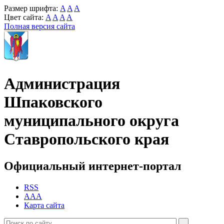
Размер шрифта:
A
A
A
Цвет сайта:
A
A
A
A
Полная версия сайта
Администрация
Шпаковского
муниципального округа
Ставропольского края
Официальный интернет-портал
RSS
AAA
Карта сайта