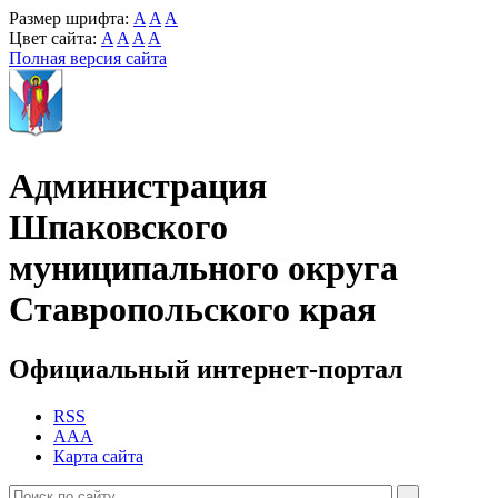
Размер шрифта:
A
A
A
Цвет сайта:
A
A
A
A
Полная версия сайта
Администрация
Шпаковского
муниципального округа
Ставропольского края
Официальный интернет-портал
RSS
AAA
Карта сайта