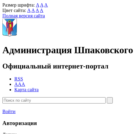
Размер шрифта:
A
A
A
Цвет сайта:
A
A
A
A
Полная версия сайта
Администрация Шпаковского 
Официальный интернет-портал
RSS
AAA
Карта сайта
Войти
Авторизация