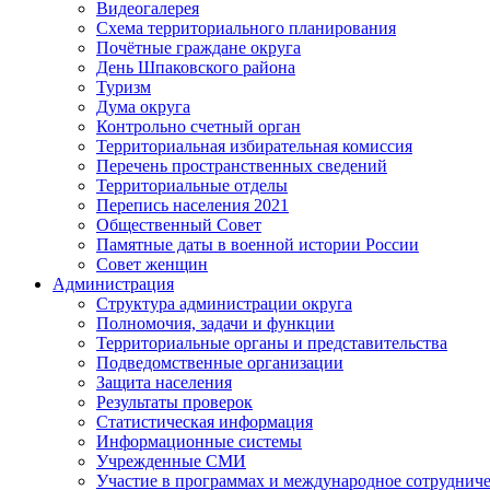
Видеогалерея
Схема территориального планирования
Почётные граждане округа
День Шпаковского района
Туризм
Дума округа
Контрольно счетный орган
Территориальная избирательная комиссия
Перечень пространственных сведений
Территориальные отделы
Перепись населения 2021
Общественный Совет
Памятные даты в военной истории России
Совет женщин
Администрация
Структура администрации округа
Полномочия, задачи и функции
Территориальные органы и представительства
Подведомственные организации
Защита населения
Результаты проверок
Статистическая информация
Информационные системы
Учрежденные СМИ
Участие в программах и международное сотруднич