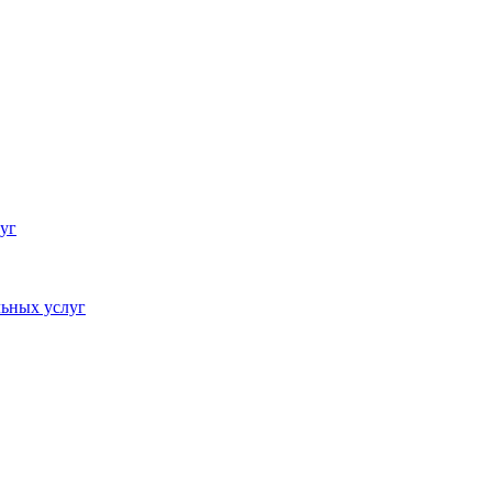
уг
ьных услуг