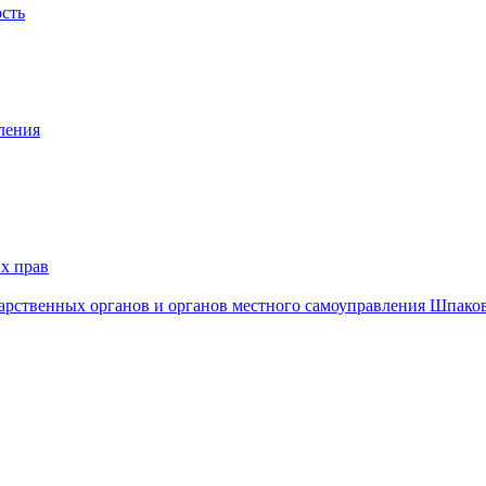
ость
ления
х прав
дарственных органов и органов местного самоуправления Шпако