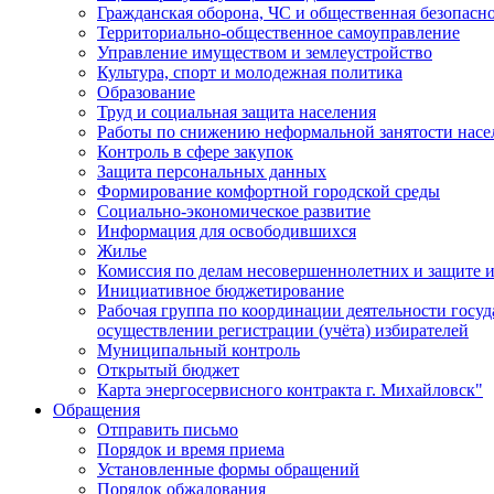
Гражданская оборона, ЧС и общественная безопасн
Территориально-общественное самоуправление
Управление имуществом и землеустройство
Культура, спорт и молодежная политика
Образование
Труд и социальная защита населения
Работы по снижению неформальной занятости насе
Контроль в сфере закупок
Защита персональных данных
Формирование комфортной городской среды
Социально-экономическое развитие
Информация для освободившихся
Жилье
Комиссия по делам несовершеннолетних и защите и
Инициативное бюджетирование
Рабочая группа по координации деятельности госу
осуществлении регистрации (учёта) избирателей
Муниципальный контроль
Открытый бюджет
Карта энергосервисного контракта г. Михайловск"
Обращения
Отправить письмо
Порядок и время приема
Установленные формы обращений
Порядок обжалования