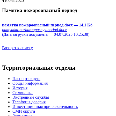
4 июля 2025
Памятка пожароопасный период
памятка пожароопасный период.docx
— 14.1 Кб
pamyatka-pozharoopasnyy-period.docx
(Дата загрузки документа — 04.07.2025 10:25:38)
Возврат к списку
Территориальные отделы
Паспорт округа
Общая информация
История
Символика
Экстренные службы
Телефоны доверия
Инвестиционная привлекательность
СМИ округа
Экономика