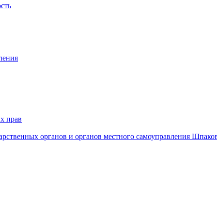
ость
ления
х прав
дарственных органов и органов местного самоуправления Шпако