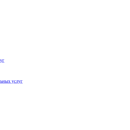
уг
ьных услуг