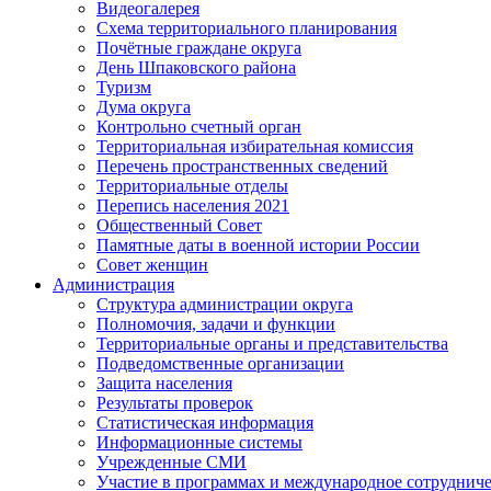
Видеогалерея
Схема территориального планирования
Почётные граждане округа
День Шпаковского района
Туризм
Дума округа
Контрольно счетный орган
Территориальная избирательная комиссия
Перечень пространственных сведений
Территориальные отделы
Перепись населения 2021
Общественный Совет
Памятные даты в военной истории России
Совет женщин
Администрация
Структура администрации округа
Полномочия, задачи и функции
Территориальные органы и представительства
Подведомственные организации
Защита населения
Результаты проверок
Статистическая информация
Информационные системы
Учрежденные СМИ
Участие в программах и международное сотруднич