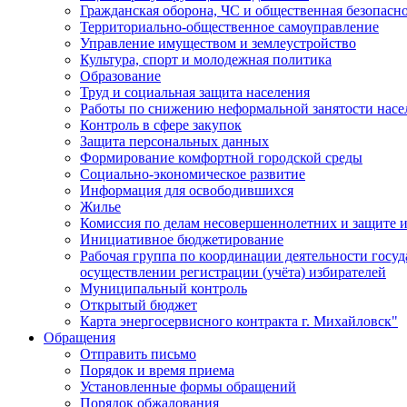
Гражданская оборона, ЧС и общественная безопасн
Территориально-общественное самоуправление
Управление имуществом и землеустройство
Культура, спорт и молодежная политика
Образование
Труд и социальная защита населения
Работы по снижению неформальной занятости насе
Контроль в сфере закупок
Защита персональных данных
Формирование комфортной городской среды
Социально-экономическое развитие
Информация для освободившихся
Жилье
Комиссия по делам несовершеннолетних и защите и
Инициативное бюджетирование
Рабочая группа по координации деятельности госу
осуществлении регистрации (учёта) избирателей
Муниципальный контроль
Открытый бюджет
Карта энергосервисного контракта г. Михайловск"
Обращения
Отправить письмо
Порядок и время приема
Установленные формы обращений
Порядок обжалования