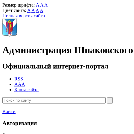
Размер шрифта:
A
A
A
Цвет сайта:
A
A
A
A
Полная версия сайта
Администрация Шпаковского 
Официальный интернет-портал
RSS
AAA
Карта сайта
Войти
Авторизация