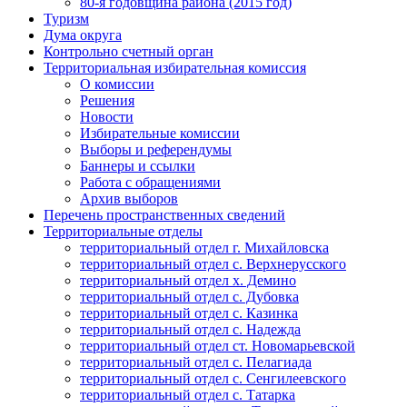
80-я годовщина района (2015 год)
Туризм
Дума округа
Контрольно счетный орган
Территориальная избирательная комиссия
О комиссии
Решения
Новости
Избирательные комиссии
Выборы и референдумы
Баннеры и ссылки
Работа с обращениями
Архив выборов
Перечень пространственных сведений
Территориальные отделы
территориальный отдел г. Михайловска
территориальный отдел с. Верхнерусского
территориальный отдел х. Демино
территориальный отдел с. Дубовка
территориальный отдел с. Казинка
территориальный отдел с. Надежда
территориальный отдел ст. Новомарьевской
территориальный отдел с. Пелагиада
территориальный отдел с. Сенгилеевского
территориальный отдел с. Татарка