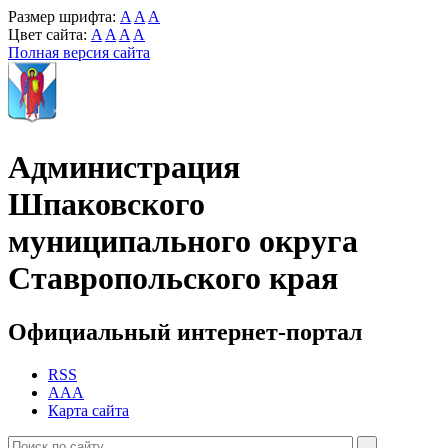
Размер шрифта:
A
A
A
Цвет сайта:
A
A
A
A
Полная версия сайта
Администрация
Шпаковского
муниципального округа
Ставропольского края
Официальный интернет-портал
RSS
AAA
Карта сайта