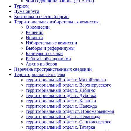
80-я годовщина района (2015 год)
Туризм
Дума округа
Контрольно счетный орган
Территориальная избирательная комиссия
О комиссии
Решения
Новости
Избирательные комиссии
Выборы и референдумы
Баннеры и ссылки
Работа с обращениями
Архив выборов
Перечень пространственных сведений
Территориальные отделы
территориальный отдел г. Михайловска
территориальный отдел с. Верхнерусского
территориальный отдел х. Демино
территориальный отдел с. Дубовка
территориальный отдел с. Казинка
территориальный отдел с. Надежда
территориальный отдел ст. Новомарьевской
территориальный отдел с. Пелагиада
территориальный отдел с. Сенгилеевского
территориальный отдел с. Татарка