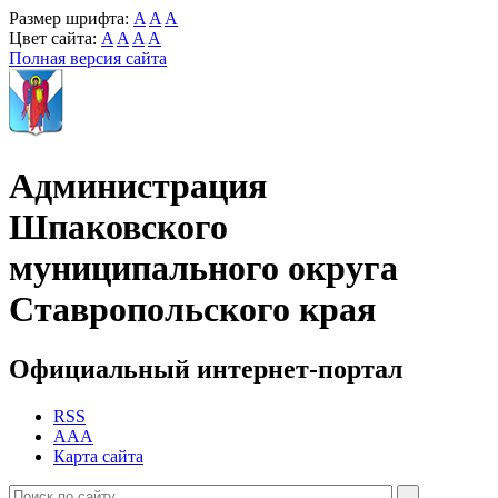
Размер шрифта:
A
A
A
Цвет сайта:
A
A
A
A
Полная версия сайта
Администрация
Шпаковского
муниципального округа
Ставропольского края
Официальный интернет-портал
RSS
AAA
Карта сайта