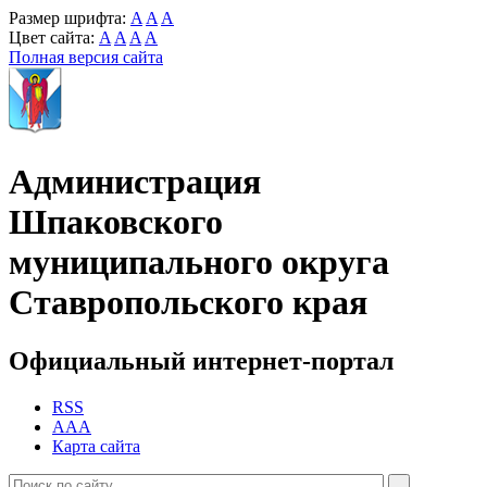
Размер шрифта:
A
A
A
Цвет сайта:
A
A
A
A
Полная версия сайта
Администрация
Шпаковского
муниципального округа
Ставропольского края
Официальный интернет-портал
RSS
AAA
Карта сайта