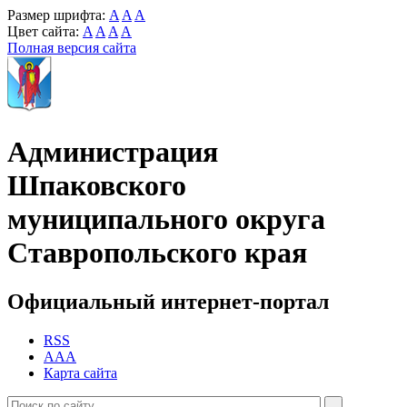
Размер шрифта:
A
A
A
Цвет сайта:
A
A
A
A
Полная версия сайта
Администрация
Шпаковского
муниципального округа
Ставропольского края
Официальный интернет-портал
RSS
AAA
Карта сайта