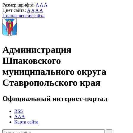
Размер шрифта:
A
A
A
Цвет сайта:
A
A
A
A
Полная версия сайта
Администрация
Шпаковского
муниципального округа
Ставропольского края
Официальный интернет-портал
RSS
AAA
Карта сайта