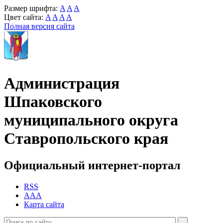
Размер шрифта:
A
A
A
Цвет сайта:
A
A
A
A
Полная версия сайта
Администрация
Шпаковского
муниципального округа
Ставропольского края
Официальный интернет-портал
RSS
AAA
Карта сайта