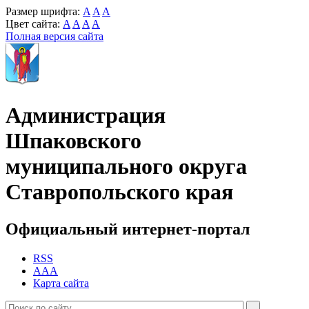
Размер шрифта:
A
A
A
Цвет сайта:
A
A
A
A
Полная версия сайта
Администрация
Шпаковского
муниципального округа
Ставропольского края
Официальный интернет-портал
RSS
AAA
Карта сайта